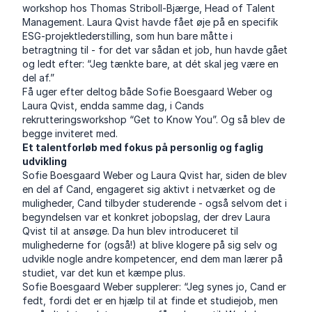
workshop hos Thomas Striboll-Bjærge, Head of Talent
Management. Laura Qvist havde fået øje på en specifik
ESG-projektlederstilling, som hun bare måtte i
betragtning til - for det var sådan et job, hun havde gået
og ledt efter: “Jeg tænkte bare, at dét skal jeg være en
del af.”
Få uger efter deltog både Sofie Boesgaard Weber og
Laura Qvist, endda samme dag, i Cands
rekrutteringsworkshop “Get to Know You”. Og så blev de
begge inviteret med.
Et talentforløb med fokus på personlig og faglig
udvikling
Sofie Boesgaard Weber og Laura Qvist har, siden de blev
en del af Cand, engageret sig aktivt i netværket og de
muligheder, Cand tilbyder studerende - også selvom det i
begyndelsen var et konkret jobopslag, der drev Laura
Qvist til at ansøge. Da hun blev introduceret til
mulighederne for (også!) at blive klogere på sig selv og
udvikle nogle andre kompetencer, end dem man lærer på
studiet, var det kun et kæmpe plus.
Sofie Boesgaard Weber supplerer: “Jeg synes jo, Cand er
fedt, fordi det er en hjælp til at finde et studiejob, men