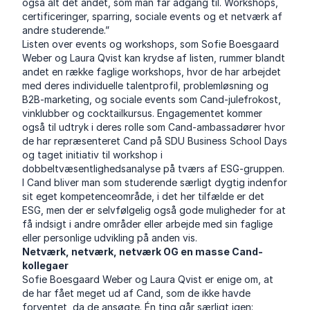
også alt det andet, som man får adgang til. Workshops,
certificeringer, sparring, sociale events og et netværk af
andre studerende.”
Listen over events og workshops, som Sofie Boesgaard
Weber og Laura Qvist kan krydse af listen, rummer blandt
andet en række faglige workshops, hvor de har arbejdet
med deres individuelle talentprofil, problemløsning og
B2B-marketing, og sociale events som Cand-julefrokost,
vinklubber og cocktailkursus. Engagementet kommer
også til udtryk i deres rolle som Cand-ambassadører hvor
de har repræsenteret Cand på SDU Business School Days
og taget initiativ til workshop i
dobbeltvæsentlighedsanalyse på tværs af ESG-gruppen.
I Cand bliver man som studerende særligt dygtig indenfor
sit eget kompetenceområde, i det her tilfælde er det
ESG, men der er selvfølgelig også gode muligheder for at
få indsigt i andre områder eller arbejde med sin faglige
eller personlige udvikling på anden vis.
Netværk, netværk, netværk OG en masse Cand-
kollegaer
Sofie Boesgaard Weber og Laura Qvist er enige om, at
de har fået meget ud af Cand, som de ikke havde
forventet, da de ansøgte. Én ting går særligt igen: