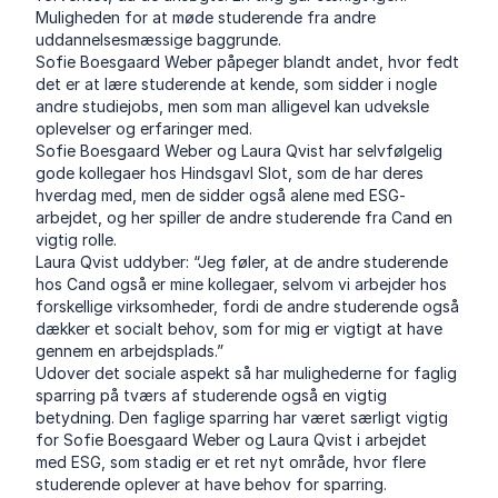
Muligheden for at møde studerende fra andre
uddannelsesmæssige baggrunde.
Sofie Boesgaard Weber påpeger blandt andet, hvor fedt
det er at lære studerende at kende, som sidder i nogle
andre studiejobs, men som man alligevel kan udveksle
oplevelser og erfaringer med.
Sofie Boesgaard Weber og Laura Qvist har selvfølgelig
gode kollegaer hos Hindsgavl Slot, som de har deres
hverdag med, men de sidder også alene med ESG-
arbejdet, og her spiller de andre studerende fra Cand en
vigtig rolle.
Laura Qvist uddyber: “Jeg føler, at de andre studerende
hos Cand også er mine kollegaer, selvom vi arbejder hos
forskellige virksomheder, fordi de andre studerende også
dækker et socialt behov, som for mig er vigtigt at have
gennem en arbejdsplads.”
Udover det sociale aspekt så har mulighederne for faglig
sparring på tværs af studerende også en vigtig
betydning. Den faglige sparring har været særligt vigtig
for Sofie Boesgaard Weber og Laura Qvist i arbejdet
med ESG, som stadig er et ret nyt område, hvor flere
studerende oplever at have behov for sparring.