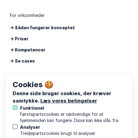
For virksomheder
-> Sådan fungerer konceptet
-> Priser
-> Kompetencer
-> Se cases
Cand
Cookies 🍪
Om Cand
Denne side bruger cookies, der kræver
samtykke.
Læs vores betingelser
Viden
Funktionel
Følg os på LinkedIn
Førstepartscookies er nødvendige for at
hjemmesiden kan fungere. Disse kan ikke slås fra.
Følg os på Instagram
Analyser
Tredjepartscookies brugt til analyser.