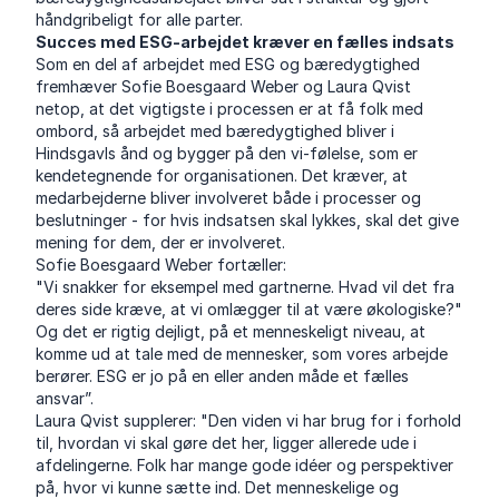
håndgribeligt for alle parter.
Succes med ESG-arbejdet kræver en fælles indsats
Som en del af arbejdet med ESG og bæredygtighed
fremhæver Sofie Boesgaard Weber og Laura Qvist
netop, at det vigtigste i processen er at få folk med
ombord, så arbejdet med bæredygtighed bliver i
Hindsgavls ånd og bygger på den vi-følelse, som er
kendetegnende for organisationen. Det kræver, at
medarbejderne bliver involveret både i processer og
beslutninger - for hvis indsatsen skal lykkes, skal det give
mening for dem, der er involveret.
Sofie Boesgaard Weber fortæller:
"Vi snakker for eksempel med gartnerne. Hvad vil det fra
deres side kræve, at vi omlægger til at være økologiske?"
Og det er rigtig dejligt, på et menneskeligt niveau, at
komme ud at tale med de mennesker, som vores arbejde
berører. ESG er jo på en eller anden måde et fælles
ansvar”.
Laura Qvist supplerer: "Den viden vi har brug for i forhold
til, hvordan vi skal gøre det her, ligger allerede ude i
afdelingerne. Folk har mange gode idéer og perspektiver
på, hvor vi kunne sætte ind. Det menneskelige og