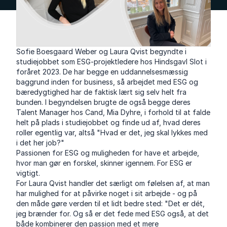
Sofie Boesgaard Weber og Laura Qvist begyndte i
studiejobbet som ESG-projektledere hos Hindsgavl Slot i
foråret 2023. De har begge en uddannelsesmæssig
baggrund inden for business, så arbejdet med ESG og
bæredygtighed har de faktisk lært sig selv helt fra
bunden. I begyndelsen brugte de også begge deres
Talent Manager hos Cand, Mia Dyhre, i forhold til at falde
helt på plads i studiejobbet og finde ud af, hvad deres
roller egentlig var, altså "Hvad er det, jeg skal lykkes med
i det her job?"
Passionen for ESG og muligheden for have et arbejde,
hvor man gør en forskel, skinner igennem. For ESG er
vigtigt.
For Laura Qvist handler det særligt om følelsen af, at man
har mulighed for at påvirke noget i sit arbejde - og på
den måde gøre verden til et lidt bedre sted: "Det er dét,
jeg brænder for. Og så er det fede med ESG også, at det
både kombinerer den passion med et mere