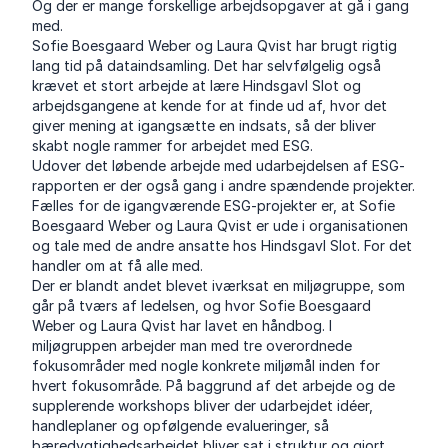
Og der er mange forskellige arbejdsopgaver at gå i gang
med.
Sofie Boesgaard Weber og Laura Qvist har brugt rigtig
lang tid på dataindsamling. Det har selvfølgelig også
krævet et stort arbejde at lære Hindsgavl Slot og
arbejdsgangene at kende for at finde ud af, hvor det
giver mening at igangsætte en indsats, så der bliver
skabt nogle rammer for arbejdet med ESG.
Udover det løbende arbejde med udarbejdelsen af ESG-
rapporten er der også gang i andre spændende projekter.
Fælles for de igangværende ESG-projekter er, at Sofie
Boesgaard Weber og Laura Qvist er ude i organisationen
og tale med de andre ansatte hos Hindsgavl Slot. For det
handler om at få alle med.
Der er blandt andet blevet iværksat en miljøgruppe, som
går på tværs af ledelsen, og hvor Sofie Boesgaard
Weber og Laura Qvist har lavet en håndbog. I
miljøgruppen arbejder man med tre overordnede
fokusområder med nogle konkrete miljømål inden for
hvert fokusområde. På baggrund af det arbejde og de
supplerende workshops bliver der udarbejdet idéer,
handleplaner og opfølgende evalueringer, så
bæredygtighedsarbejdet bliver sat i struktur og gjort