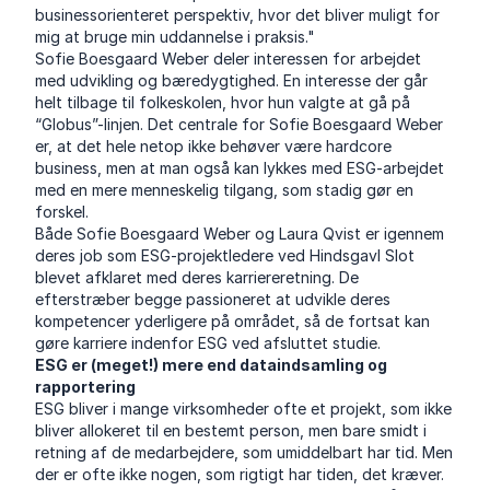
businessorienteret perspektiv, hvor det bliver muligt for
mig at bruge min uddannelse i praksis."
Sofie Boesgaard Weber deler interessen for arbejdet
med udvikling og bæredygtighed. En interesse der går
helt tilbage til folkeskolen, hvor hun valgte at gå på
“Globus”-linjen. Det centrale for Sofie Boesgaard Weber
er, at det hele netop ikke behøver være hardcore
business, men at man også kan lykkes med ESG-arbejdet
med en mere menneskelig tilgang, som stadig gør en
forskel.
Både Sofie Boesgaard Weber og Laura Qvist er igennem
deres job som ESG-projektledere ved Hindsgavl Slot
blevet afklaret med deres karriereretning. De
efterstræber begge passioneret at udvikle deres
kompetencer yderligere på området, så de fortsat kan
gøre karriere indenfor ESG ved afsluttet studie.
ESG er (meget!) mere end dataindsamling og
rapportering
ESG bliver i mange virksomheder ofte et projekt, som ikke
bliver allokeret til en bestemt person, men bare smidt i
retning af de medarbejdere, som umiddelbart har tid. Men
der er ofte ikke nogen, som rigtigt har tiden, det kræver.