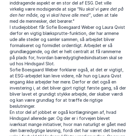
inddragende aspekt er en stor del af ESG. Det ville
virkelig være modsigende at sige “
Nu skal vi gøre det på
den her måde, og vi skal have alle med”
, uden at tale
med de mennesker, det berører."
I studiejobbet får Sofie Boesgaard Weber og Laura Qvist
derfor en vigtig blæksprutte-funktion, der har armene
ude alle steder og samler sammen, så arbejdet bliver
formaliseret og formidlet ordentligt. Arbejdet er så
grundlæggende, og det er helt centralt at få rammerne
på plads for, hvordan bæredygtighedsindsatsen skal se
ud hos Hindsgavl Slot.
Sofie Boesgaard Weber forklarer også, at det er vigtigt,
at ESG-arbejdet kan leve videre, når hun og Laura Qvist
engang ikke arbejder her mere. Derfor er det også en
investering i, at det bliver gjort rigtigt første gang, så der
bliver lavet et grundigt stykke arbejde, der skaber værdi
og kan være grundlag for at træffe de rigtige
beslutninger.
En stor del af jobbet er også kortlægningen af, hvad
Hindsgavl allerede gør. Og der er i forvejen blevet
iværksat mange initiativer, hvor man naturligt er gået med
den bæredygtige løsning, fordi det har været det bedste