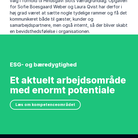
valg i forhold til Hindsgavl Slots værdigrundlag. Opgaven
for Sofie Boesgaard Weber og Laura Qvist har derfor i
høj grad været at sætte nogle tydelige rammer og få det
kommunikeret både til gæster, kunder og
samarbejdspartnere, men også internt, så der bliver skabt
en bevidsthedsfølelse i organisationen.
ESG- og bæredygtighed
Et aktuelt arbejdsområde
med enormt potentiale
Læs om kompetenceområdet