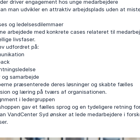
der driver engagement hos unge medarbejdere
an man udvikler en attraktiv arbejdsplads uden at miste
ses og ledelsesdilemmaer
ne arbejdede med konkrete cases relateret til medarbej
llige livsfaser.
ev udfordret på:
unikation
back
ntningsledelse
r og samarbejde
erne præsenterede deres løsninger og skabte fælles
ksion og læring på tværs af organisationen.
ignment i ledergruppen
hoppen gav et fælles sprog og en tydeligere retning for
an VandCenter Syd ønsker at lede medarbejdere i forske
ser.