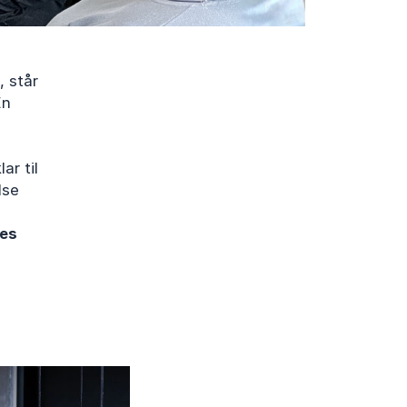
, står
En
ar til
lse
les