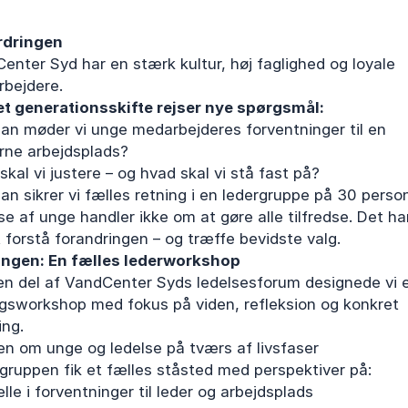
rdringen
enter Syd har en stærk kultur, høj faglighed og loyale
bejdere.
t generationsskifte rejser nye spørgsmål:
an møder vi unge medarbejderes forventninger til en
ne arbejdsplads?
skal vi justere – og hvad skal vi stå fast på?
an sikrer vi fælles retning i en ledergruppe på 30 perso
se af unge handler ikke om at gøre alle tilfredse. Det ha
 forstå forandringen – og træffe bevidste valg.
ngen: En fælles lederworkshop
n del af VandCenter Syds ledelsesforum designede vi 
gsworkshop med fokus på viden, refleksion og konkret
ing.
den om unge og ledelse på tværs af livsfaser
gruppen fik et fælles ståsted med perspektiver på:
elle i forventninger til leder og arbejdsplads