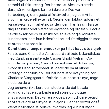
forhold til fakturering. Det betød, at Alec levererede
data, så vi hurtigere kunne fakturere. Det var
forbedringer, der øgede effektiviteten, og som vi for
alvor mærkede effekten af. Cecilie, der faktisk sidder i et
barselsvikariat i marketingsafdelingen, har fra sin første
dag i studiejobbet været selvkørende og proaktiv. Cecilie
havde eksempelvis et ønske om at lave nogle konkrete
kundecases, som hun indenfor kort tid færdiggjorde med
et stærkt slutprodukt.
Cand klæder unge mennesker på til at have studiejob
Første gang Charlotte Vangsgaard stiftede bekendtskab
med Cand, præsenterede Casper Skjold Nielsen, Co-
Founder og partner, Cands koncept med et fokus på,
hvordan Cand forbereder studerende på at kunne
varetage et studiejob. Det har haft stor betydning for
Charlotte Vangsgaard i forhold til at ansætte nye, unge
medarbejdere:
Jeg behøver ikke lære den studerende det basale
omkring at have et arbejde med store og vigtige
ansvarsområder. Det var en proces, som tidligere betød,
at vi fravalgte at tilbyde studiejobs. Det har derfor også
været befriende at opleve, hvordan jeg kun har mødt