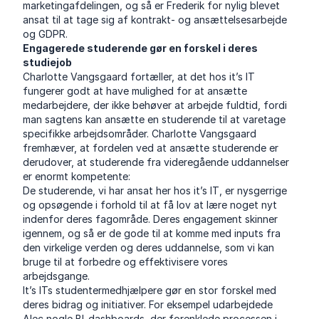
marketingafdelingen, og så er Frederik for nylig blevet
ansat til at tage sig af kontrakt- og ansættelsesarbejde
og GDPR.
Engagerede studerende gør en forskel i deres
studiejob
Charlotte Vangsgaard fortæller, at det hos it’s IT
fungerer godt at have mulighed for at ansætte
medarbejdere, der ikke behøver at arbejde fuldtid, fordi
man sagtens kan ansætte en studerende til at varetage
specifikke arbejdsområder. Charlotte Vangsgaard
fremhæver, at fordelen ved at ansætte studerende er
derudover, at studerende fra videregående uddannelser
er enormt kompetente:
De studerende, vi har ansat her hos it’s IT, er nysgerrige
og opsøgende i forhold til at få lov at lære noget nyt
indenfor deres fagområde. Deres engagement skinner
igennem, og så er de gode til at komme med inputs fra
den virkelige verden og deres uddannelse, som vi kan
bruge til at forbedre og effektivisere vores
arbejdsgange.
It’s ITs studentermedhjælpere gør en stor forskel med
deres bidrag og initiativer. For eksempel udarbejdede
Alec nogle BI-dashboards, der forenklede processen i