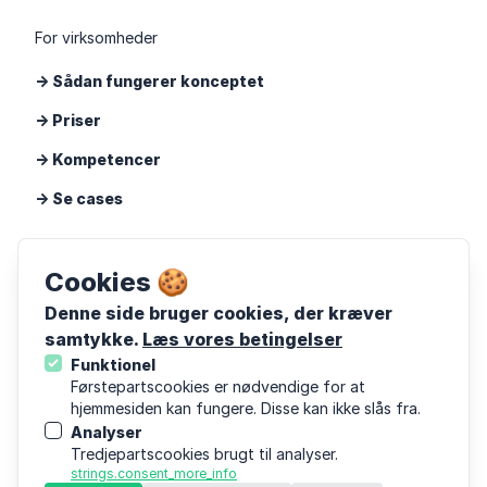
For virksomheder
-> Sådan fungerer konceptet
-> Priser
-> Kompetencer
-> Se cases
Cand
Cookies 🍪
Om Cand
Denne side bruger cookies, der kræver
samtykke.
Læs vores betingelser
Viden
Funktionel
Følg os på LinkedIn
Førstepartscookies er nødvendige for at
hjemmesiden kan fungere. Disse kan ikke slås fra.
Følg os på Instagram
Analyser
Tredjepartscookies brugt til analyser.
strings.consent_more_info