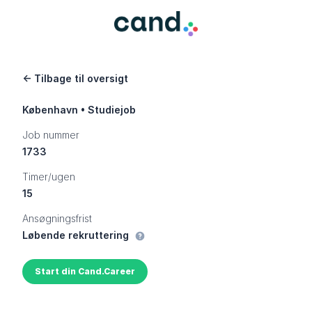
← Tilbage til oversigt
København • Studiejob
Job nummer
1733
Timer/ugen
15
Ansøgningsfrist
Løbende rekruttering
Vis information
Start din Cand.Career