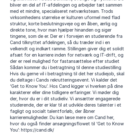
bliver en del af IT-afdelingen og arbejder tæt sammen
med et mindre, specialiseret netværksteam. Trods
virksomhedens størrelse er kulturen uformel med flad
struktur, korte beslutningsveje og en åben, ærlig og
direkte tone, hvor man hjælper hinanden og siger
tingene, som de er. Der er i forvejen en studerende fra
Cand tilknyttet afdelingen, så du træder ind i en
velkendt og indkørt ramme. Stillingen giver dig et solidt
afsæt for en karriere inden for netværk og IT-drift, og
der er reel mulighed for fastansættelse efter studiet
Sådan kommer du i betragtning til denne studiestilling
Hvis du gerne vil i betragtning til det her studiejob, skal
du deltage i Cands rekrutteringsevent. Vi kalder det
‘Get to Know You’. Hos Cand kigger vi hverken på dine
karakterer eller dine tidligere erfaringer. Vi møder dig
der, hvor du er i dit studieliv. Vi ansætter engagerede
studerende, der er klar til at udvikle deres talenter i et
fagligt og socialt talentforløb, der åbner
karrieremuligheder. Du kan læse mere om Cand her,
hvor du også finder ansøgningsflowet til ‘Get to Know
You’:
https://cand.dk/