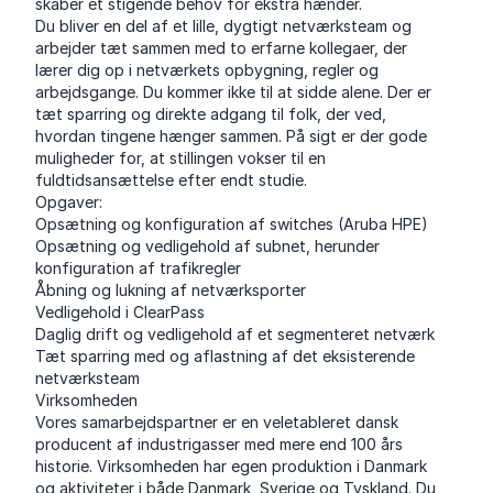
skaber et stigende behov for ekstra hænder.
Du bliver en del af et lille, dygtigt netværksteam og
arbejder tæt sammen med to erfarne kollegaer, der
lærer dig op i netværkets opbygning, regler og
arbejdsgange. Du kommer ikke til at sidde alene. Der er
tæt sparring og direkte adgang til folk, der ved,
hvordan tingene hænger sammen. På sigt er der gode
muligheder for, at stillingen vokser til en
fuldtidsansættelse efter endt studie.
Opgaver:
Opsætning og konfiguration af switches (Aruba HPE)
Opsætning og vedligehold af subnet, herunder
konfiguration af trafikregler
Åbning og lukning af netværksporter
Vedligehold i ClearPass
Daglig drift og vedligehold af et segmenteret netværk
Tæt sparring med og aflastning af det eksisterende
netværksteam
Virksomheden
Vores samarbejdspartner er en veletableret dansk
producent af industrigasser med mere end 100 års
historie. Virksomheden har egen produktion i Danmark
og aktiviteter i både Danmark, Sverige og Tyskland. Du