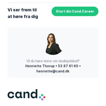
Vi ser frem til
Start din Cand.Career
at høre fra dig
Vil du høre mere om studiejobbet?
Henriette Thorup • 53 87 61 60 •
henriette@cand.dk