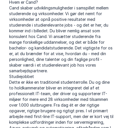
Hvem er Cand?
Cand skaber udviklingsmuligheder i samspillet mellem
studerende og virksomheder. Vi gør det nemt for
virksomheder at opnå positive resultater med
studerende i studierelevante jobs - og det er her, du
kommer ind i billedet. Du bliver nemlig ansat som
konsulent hos Cand. Vi ansætter studerende fra
mange forskellige uddannelser, og det er både for
bachelor- og kandidatstuderende. Det vigtigste for os
er, at du brænder for at vise, hvordan du - med din
personlighed, dine talenter og din faglige profil -
skaber værdi i et studierelevant job hos vores
samarbejdspartnere.
Studiejobbet
Dette er ikke en traditionel studenterrolle. Du og dine
to holdkammerater bliver en integreret del af et
professionelt IT-team, der driver og supporterer IT-
miljøer for mere end 28 virksomheder med tilsammen
over 1.000 slutbrugere. Fra dag ét er der rigtige
opgaver, rigtige brugere og rigtigt pres. I vil primært
arbejde med first-line IT-support, men der er kort vej til
komplekse udfordringer inden for servermigrering,
Azure, netværk og automatisering, efterhånden som I