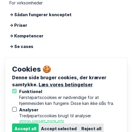
For virksomheder
-> Sådan fungerer konceptet
-> Priser
-> Kompetencer
-> Se cases
Cand
Cookies 🍪
Om Cand
Denne side bruger cookies, der kræver
samtykke.
Læs vores betingelser
Viden
Funktionel
Følg os på LinkedIn
Førstepartscookies er nødvendige for at
hjemmesiden kan fungere. Disse kan ikke slås fra.
Følg os på Instagram
Analyser
Tredjepartscookies brugt til analyser.
strings.consent_more_info
Menu
Accept all
Accept selected
Reject all