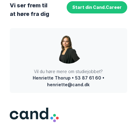
Vi ser frem til
Start din Cand.Career
at høre fra dig
Vil du høre mere om studiejobbet?
Henriette Thorup • 53 87 61 60 •
henriette@cand.dk