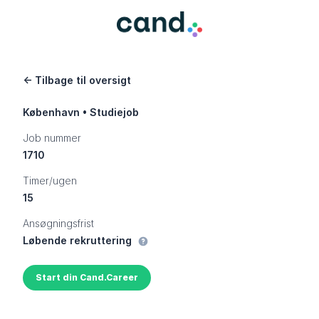
← Tilbage til oversigt
København • Studiejob
Job nummer
1710
Timer/ugen
15
Ansøgningsfrist
Løbende rekruttering
Vis information
Start din Cand.Career