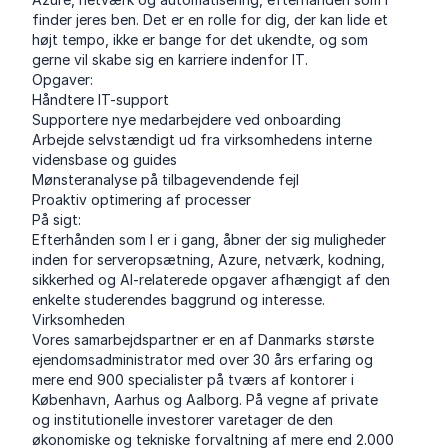
finder jeres ben. Det er en rolle for dig, der kan lide et
højt tempo, ikke er bange for det ukendte, og som
gerne vil skabe sig en karriere indenfor IT.
Opgaver:
Håndtere IT-support
Supportere nye medarbejdere ved onboarding
Arbejde selvstændigt ud fra virksomhedens interne
vidensbase og guides
Mønsteranalyse på tilbagevendende fejl
Proaktiv optimering af processer
På sigt:
Efterhånden som I er i gang, åbner der sig muligheder
inden for serveropsætning, Azure, netværk, kodning,
sikkerhed og AI-relaterede opgaver afhængigt af den
enkelte studerendes baggrund og interesse.
Virksomheden
Vores samarbejdspartner er en af Danmarks største
ejendomsadministrator med over 30 års erfaring og
mere end 900 specialister på tværs af kontorer i
København, Aarhus og Aalborg. På vegne af private
og institutionelle investorer varetager de den
økonomiske og tekniske forvaltning af mere end 2.000