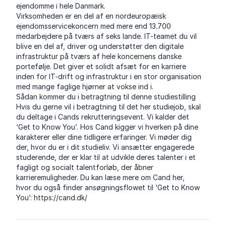
ejendomme i hele Danmark.
Virksomheden er en del af en nordeuropæisk
ejendomsservicekoncern med mere end 13.700
medarbejdere på tværs af seks lande. IT-teamet du vil
blive en del af, driver og understøtter den digitale
infrastruktur på tværs af hele koncernens danske
portefølje. Det giver et solidt afsæt for en karriere
inden for IT-drift og infrastruktur i en stor organisation
med mange faglige hjørner at vokse ind i.
Sådan kommer du i betragtning til denne studiestilling
Hvis du gerne vil i betragtning til det her studiejob, skal
du deltage i Cands rekrutteringsevent. Vi kalder det
‘Get to Know You’. Hos Cand kigger vi hverken på dine
karakterer eller dine tidligere erfaringer. Vi møder dig
der, hvor du er i dit studieliv. Vi ansætter engagerede
studerende, der er klar til at udvikle deres talenter i et
fagligt og socialt talentforløb, der åbner
karrieremuligheder. Du kan læse mere om Cand her,
hvor du også finder ansøgningsflowet til ‘Get to Know
You’:
https://cand.dk/